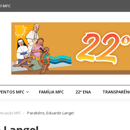
il MFC
VENTOS MFC
FAMÍLIA MFC
22º ENA
TRANSPARÊN
 Atuação MFC
Parabéns, Eduardo Lange!
 Lange!