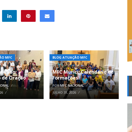
ÃO MFC
BLOG ATUAÇÃO MFC
alvado:
MFC Murici: Calendário de
 de Oração
Formações
IONAL
POR
MFC NACIONAL
26
JULHO 31, 2026