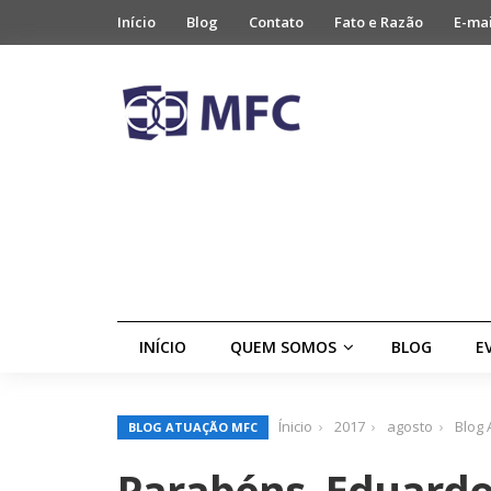
Início
Blog
Contato
Fato e Razão
E-ma
INÍCIO
QUEM SOMOS
BLOG
E
Ínicio
2017
agosto
Blog
BLOG ATUAÇÃO MFC
Parabéns, Eduardo