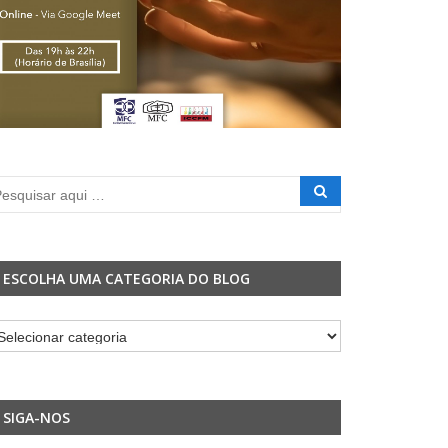
ESCOLHA UMA CATEGORIA DO BLOG
colha
ma
tegoria
o
SIGA-NOS
og