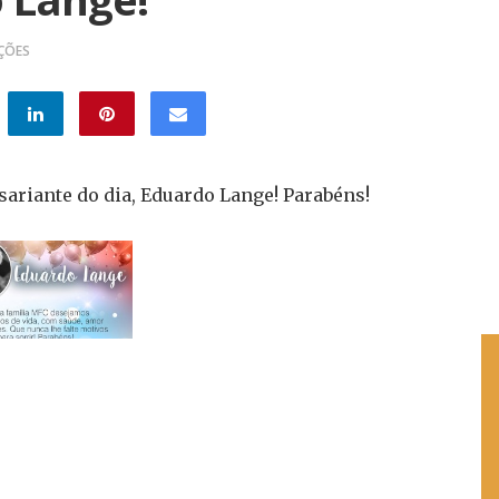
AÇÕES
riante do dia, Eduardo Lange! Parabéns!