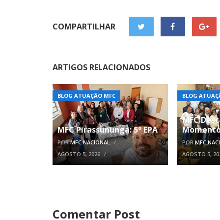
COMPARTILHAR
ARTIGOS RELACIONADOS
BLOG ATUAÇÃO MFC
BLOG ATUAÇ
MFC Desc
MFC Pirassununga: 5º EPA
Momento
POR
MFC NACIONAL
POR
MFC NAC
AGOSTO 5, 2026
AGOSTO 5, 20
Comentar Post