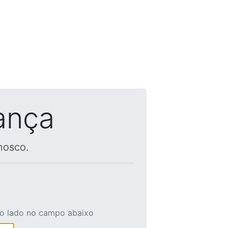
ança
nosco.
ao lado no campo abaixo