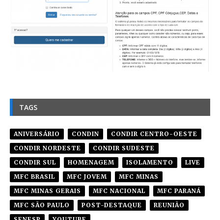
TAGS
ANIVERSÁRIO
CONDIN
CONDIR CENTRO-OESTE
CONDIR NORDESTE
CONDIR SUDESTE
CONDIR SUL
HOMENAGEM
ISOLAMENTO
LIVE
MFC BRASIL
MFC JOVEM
MFC MINAS
MFC MINAS GERAIS
MFC NACIONAL
MFC PARANÁ
MFC SÃO PAULO
POST-DESTAQUE
REUNIÃO
SENESP
YOUTUBE