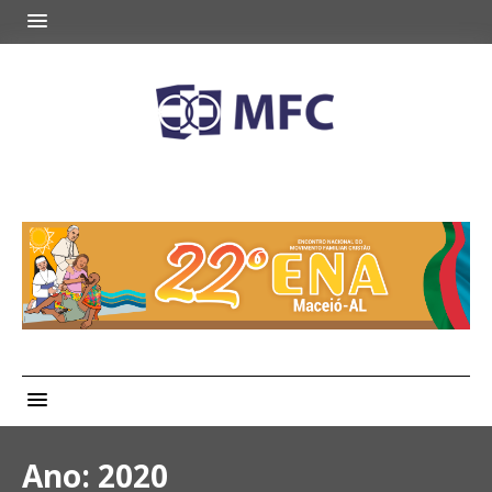
Ano:
2020