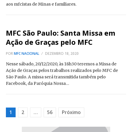
aos mfcistas de Minas e familiares.
MFC São Paulo: Santa Missa em
Ação de Graças pelo MFC
POR
MFC NACIONAL
DEZEMBRO 18, 2020
Nesse sábado, 20/12/2020, às 18h30 teremos a Missa de
Ação de Graças pelos trabalhos realizados pelo MFC de
São Paulo. A missa será transmitida também pelo
Facebook, da Paróquia Nossa…
Paginação
1
2
…
56
Próximo
de
posts