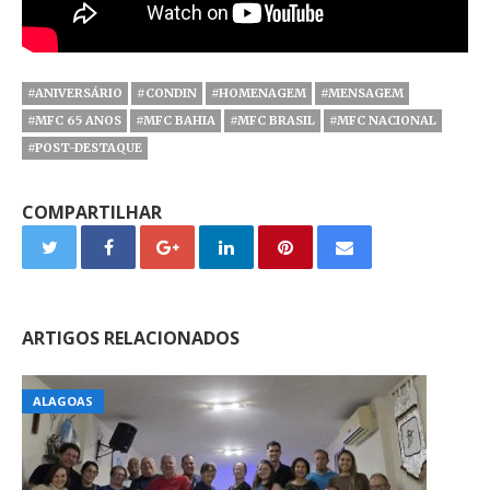
#ANIVERSÁRIO
#CONDIN
#HOMENAGEM
#MENSAGEM
#MFC 65 ANOS
#MFC BAHIA
#MFC BRASIL
#MFC NACIONAL
#POST-DESTAQUE
COMPARTILHAR
ARTIGOS RELACIONADOS
ALAGOAS