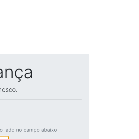
ança
nosco.
ao lado no campo abaixo