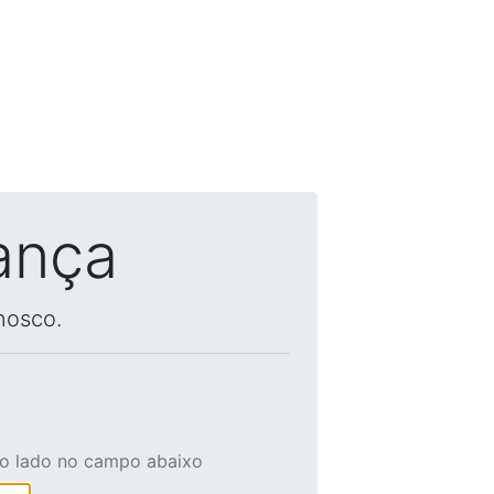
ança
nosco.
ao lado no campo abaixo