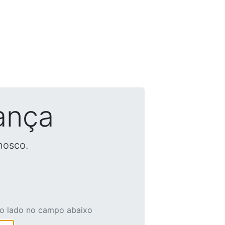
ança
nosco.
ao lado no campo abaixo