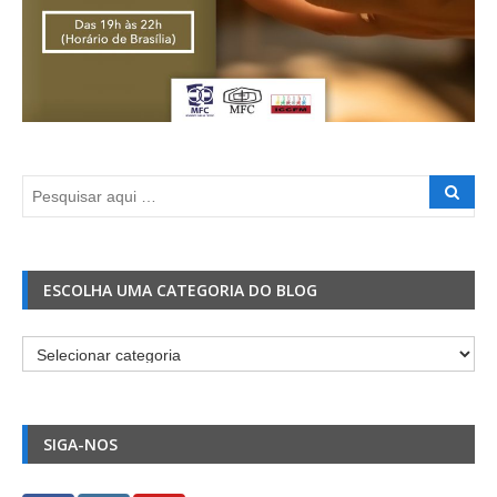
ESCOLHA UMA CATEGORIA DO BLOG
Escolha
uma
Categoria
do
SIGA-NOS
Blog