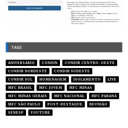
TAGS
ANIVERSÁRIO
CONDIN
CONDIR CENTRO-OESTE
CONDIR NORDESTE
CONDIR SUDESTE
CONDIR SUL
HOMENAGEM
ISOLAMENTO
LIVE
MFC BRASIL
MFC JOVEM
MFC MINAS
MFC MINAS GERAIS
MFC NACIONAL
MFC PARANÁ
MFC SÃO PAULO
POST-DESTAQUE
REUNIÃO
SENESP
YOUTUBE