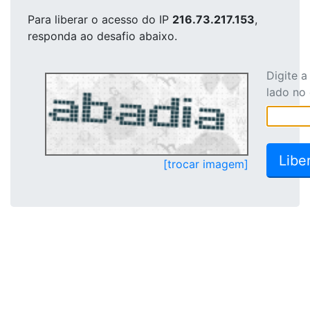
Para liberar o acesso
do IP
216.73.217.153
,
responda ao desafio abaixo.
Digite 
lado no
[trocar imagem]