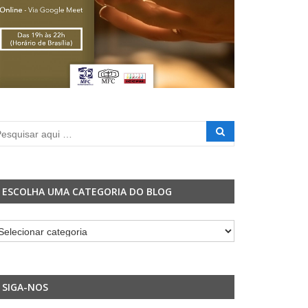
ESCOLHA UMA CATEGORIA DO BLOG
colha
ma
tegoria
o
SIGA-NOS
og