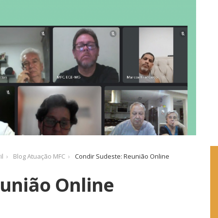
il
Blog Atuação MFC
Condir Sudeste: Reunião Online
eunião Online