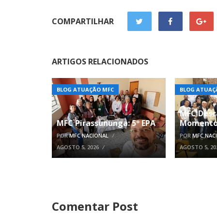
COMPARTILHAR
ARTIGOS RELACIONADOS
BLOG ATUAÇÃO MFC
BLOG ATUAÇ
MFC Desc
MFC Pirassununga: 5º EPA
Momento
POR
MFC NACIONAL
POR
MFC NAC
AGOSTO 5, 2026
AGOSTO 5, 20
Comentar Post