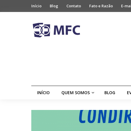
Início
Blog
Contato
Fato e Razão
E-ma
INÍCIO
QUEM SOMOS
BLOG
E