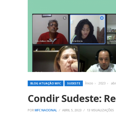
Ínicio
2023
abr
BLOG ATUAÇÃO MFC
SUDESTE
Condir Sudeste: R
POR
MFC NACIONAL
ABRIL 5, 2023
13 VISUALIZAÇÕES