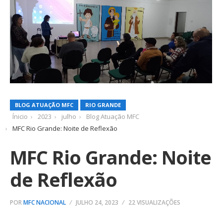
BLOG ATUAÇÃO MFC
RIO GRANDE
Ínicio
2023
julho
Blog Atuação MFC
MFC Rio Grande: Noite de Reflexão
MFC Rio Grande: Noite
de Reflexão
POR
MFC NACIONAL
JULHO 24, 2023
22 VISUALIZAÇÕES