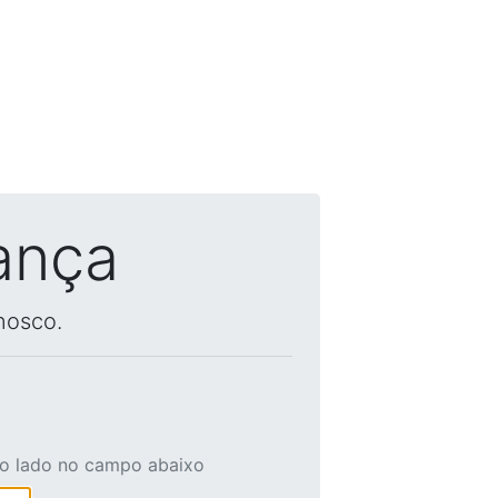
ança
nosco.
ao lado no campo abaixo