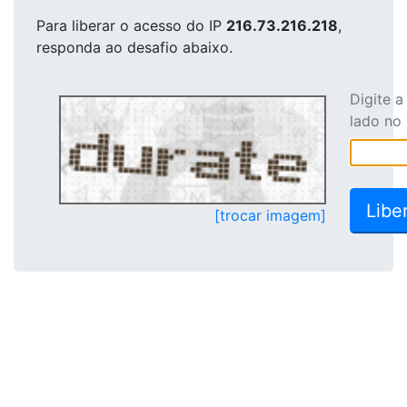
Para liberar o acesso
do IP
216.73.216.218
,
responda ao desafio abaixo.
Digite 
lado no
[trocar imagem]