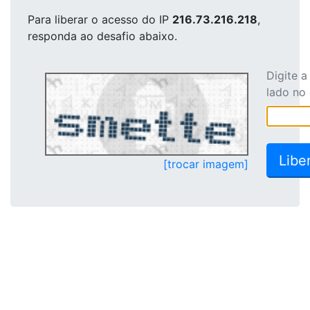
Para liberar o acesso
do IP
216.73.216.218
,
responda ao desafio abaixo.
Digite 
lado no
[trocar imagem]