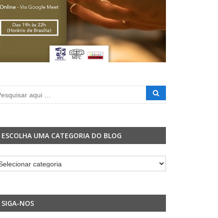
ESCOLHA UMA CATEGORIA DO BLOG
colha
ma
tegoria
o
SIGA-NOS
og