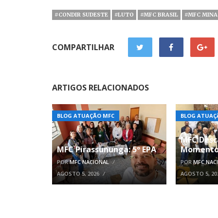
#CONDIR SUDESTE
#LUTO
#MFC BRASIL
#MFC MINA
COMPARTILHAR
ARTIGOS RELACIONADOS
BLOG ATUAÇÃO MFC
BLOG ATUAÇ
MFC Desc
MFC Pirassununga: 5º EPA
Momento
POR
MFC NACIONAL
POR
MFC NAC
AGOSTO 5, 2026
AGOSTO 5, 20