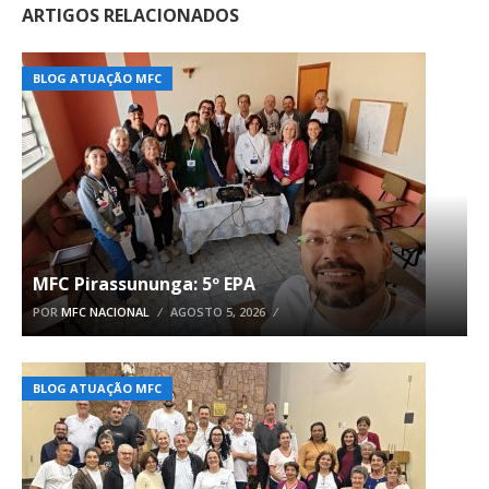
ARTIGOS RELACIONADOS
BLOG ATUAÇÃO MFC
MFC Pirassununga: 5º EPA
POR
MFC NACIONAL
AGOSTO 5, 2026
BLOG ATUAÇÃO MFC