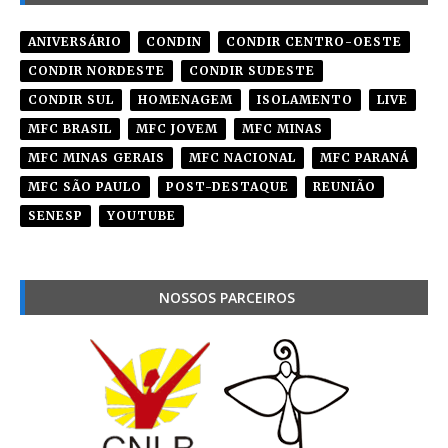
ANIVERSÁRIO
CONDIN
CONDIR CENTRO-OESTE
CONDIR NORDESTE
CONDIR SUDESTE
CONDIR SUL
HOMENAGEM
ISOLAMENTO
LIVE
MFC BRASIL
MFC JOVEM
MFC MINAS
MFC MINAS GERAIS
MFC NACIONAL
MFC PARANÁ
MFC SÃO PAULO
POST-DESTAQUE
REUNIÃO
SENESP
YOUTUBE
NOSSOS PARCEIROS